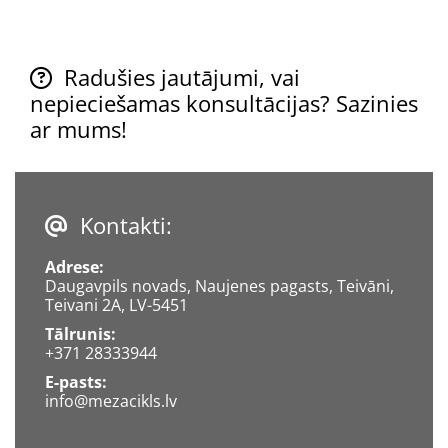
Radušies jautājumi, vai

nepieciešamas konsultācijas? Sazinies
ar mums!
Kontakti:

Adrese:
Daugavpils
novads, Naujenes pagasts, Teivāni,
Teivani 2A, LV-5451
Tālrunis:
+371 28333944
E-pasts:
info@mezacikls.lv