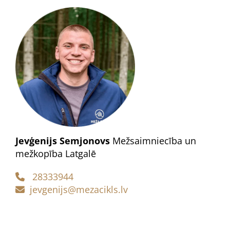
Jevģenijs Semjonovs
Mežsaimniecība un
mežkopība Latgalē
28333944

jevgenijs@mezacikls.lv
