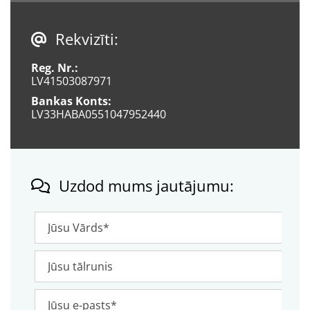
Rekvizīti:

Reg. Nr.:
LV41503087971
Bankas Konts:
LV33HABA0551047952440
Uzdod mums jautājumu:
