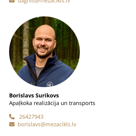
dagnis@mezacikls.lv

Borislavs Surikovs
Apaļkoka realizācija un transports
26427943

borislavs@mezacikls.lv
