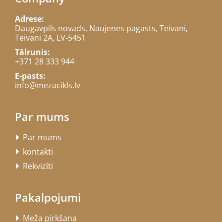
Adrese:
Daugavpils novads, Naujenes pagasts, Teivāni,
Teivani 2A, LV-5451
Tālrunis:
+371 28 333 944
E-pasts:
info@mezacikls.lv
Par mums
Par mums

kontakti

Rekvizīti

Pakalpojumi
Meža pirkšana
