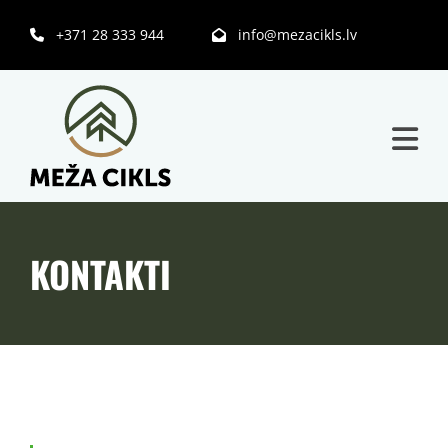
+371 28 333 944
info@mezacikls.lv


KONTAKTI