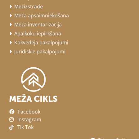
Mežizstrāde

Meža apsaimniekošana

Meža inventarizācija

Apaļkoku iepirkšana

Kokvedēja pakalpojumi

Juridiskie pakalpojumi

Facebook

Instagram

Tik Tok
