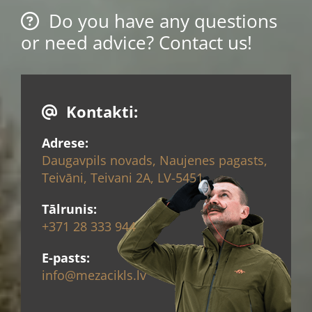
Do you have any questions

or need advice? Contact us!
Kontakti:

Adrese:
Daugavpils novads, Naujenes pagasts,
Teivāni, Teivani 2A, LV-5451
Tālrunis:
+371 28 333 944
E-pasts:
info@mezacikls.lv