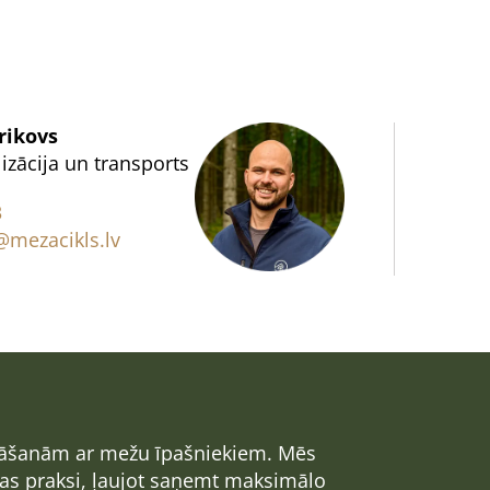
rikovs
izācija un transports
3
mezacikls.lv
zināšanām ar mežu īpašniekiem. Mēs
nas praksi, ļaujot saņemt maksimālo