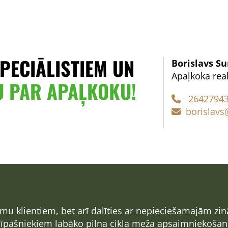
PECIĀLISTIEM UN
Borislavs Su
Apaļkoka real
U PAR APAĻKOKU!
2642794

borislavs@

jumu klientiem, bet arī dalīties ar nepieciešamajām 
u īpašniekiem labāko pilna cikla meža apsaimniekoša