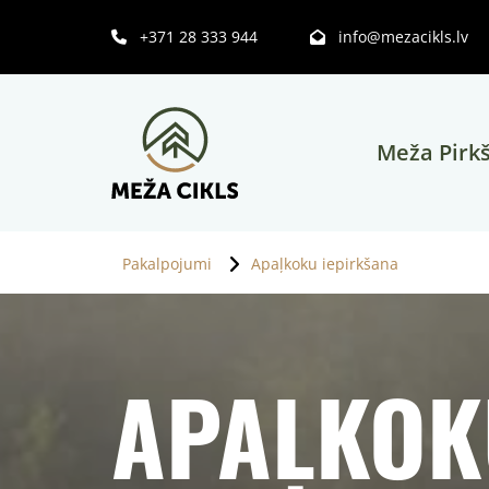
+371 28 333 944
info@mezacikls.lv


Meža Pirk
Pakalpojumi
Apaļkoku iepirkšana
APAĻKOK