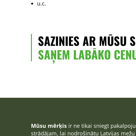
u.c.
SAZINIES AR MŪSU S
SAŅEM LABĀKO CEN
Mūsu mērķis
ir ne tikai sniegt pakalpo
strādājam, lai nodrošinātu Latvijas mež