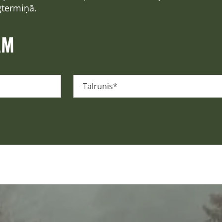
gtermiņā.
AM