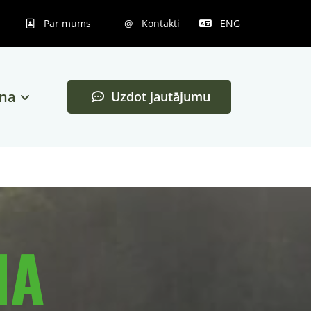
Par mums
@ Kontakti
ENG


ana
Uzdot jautājumu
NA