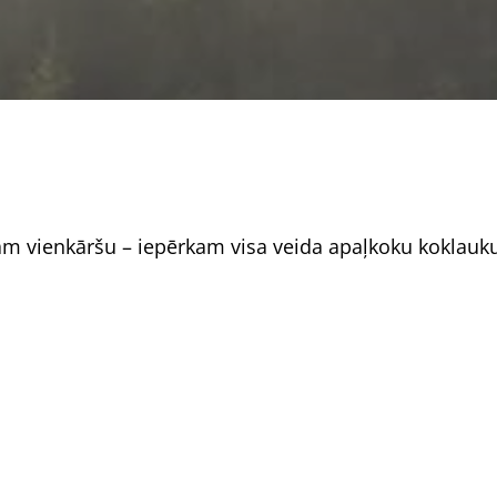
m vienkāršu – iepērkam visa veida apaļkoku koklauku