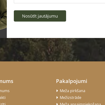
 mums
Pakalpojumi
mums
Meža pirkšana

kti
Mežizstrāde

zīti
Meža apsaimniekošana
