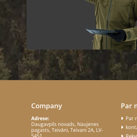
Company
Par
Adrese:
Par 

Daugavpils novads, Naujenes
konta

pagasts, Teivāni, Teivani 2A, LV-
5451
Rekvi
