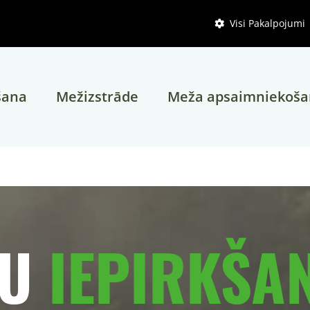
Visi Pakalpojumi

šana
Mežizstrāde
Meža apsaimniekoš
U
IEPIRKŠA