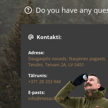
Do you have any quest

Kontakti:

Adrese:
Daugavpils novads, Naujenes pagasts,
Teivāni, Teivani 2A, LV-5451
Tālrunis:
+371 28 333 944
E-pasts:
info@mezacikls.lv