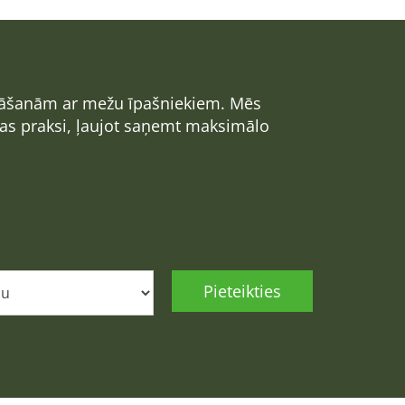
zināšanām ar mežu īpašniekiem. Mēs
nas praksi, ļaujot saņemt maksimālo