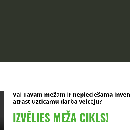
IZĀCIJA
Vai Tavam mežam ir nepieciešama inventa
atrast uzticamu darba veicēju?
IZVĒLIES MEŽA CIKLS!