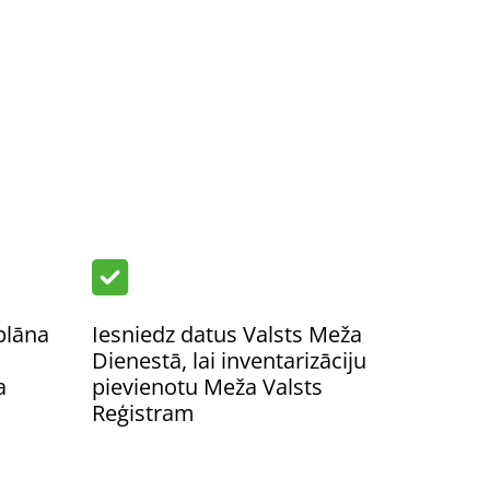

plāna
Iesniedz datus Valsts Meža
Dienestā, lai inventarizāciju
a
pievienotu Meža Valsts
Reģistram