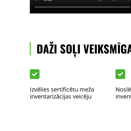
DAŽI SOĻI VEIKSMĪGA


Izvēlies sertificētu meža
Noslē
inventarizācijas veicēju
inven