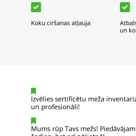


Koku ciršanas atļauja
Atbal
un ko

Izvēlies sertificētu meža inventa
un profesionāli!

Mums rūp Tavs mežs! Piedāvājam p