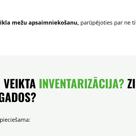
cikla mežu apsaimniekošanu,
parūpējoties par ne ti
R VEIKTA
INVENTARIZĀCIJA?
ZI
 GADOS?
nepieciešama: