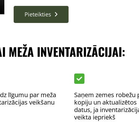
Pieteikties
I MEŽA INVENTARIZĀCIJAI:

dz līgumu par meža
Saņem zemes robežu 
tarizācijas veikšanu
kopiju un aktualizētos
datus, ja inventarizācij
veikta iepriekš