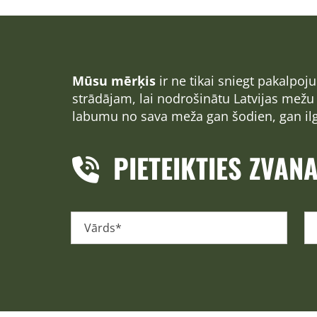
Mūsu mērķis
ir ne tikai sniegt pakalpo
strādājam, lai nodrošinātu Latvijas mež
labumu no sava meža gan šodien, gan il
PIETEIKTIES ZVAN
