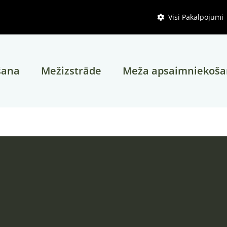
Visi Pakalpojumi

šana
Mežizstrāde
Meža apsaimniekoš