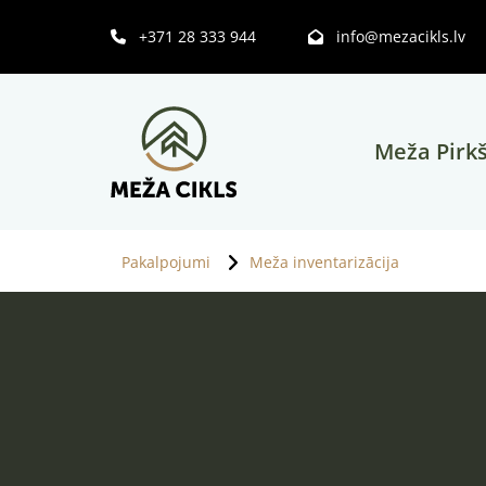
+371 28 333 944
info@mezacikls.lv


Meža Pirk
Pakalpojumi
Meža inventarizācija