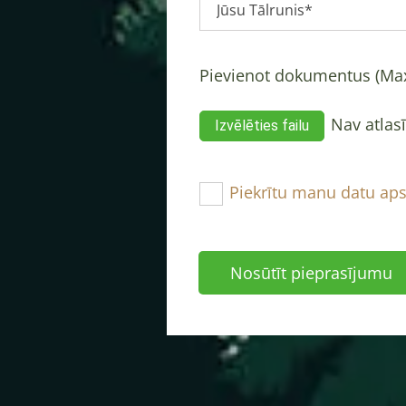
Pievienot dokumentus (Max
Nav atlasī
Izvēlēties failu
Piekrītu manu datu aps