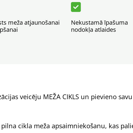

sts meža atjaunošanai
Nekustamā īpašuma
pšanai
nodokļa atlaides
rizācijas veicēju MEŽA CIKLS un pievieno sav
ilna cikla meža apsaimniekošanu, kas pali