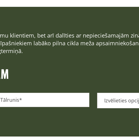
jumu klientiem, bet arī dalīties ar nepieciešamajām 
u īpašniekiem labāko pilna cikla meža apsaimniekoša
gtermiņā.
AM