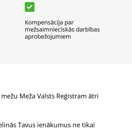

Kompensācija par
mežsaimnieciskās darbības
aprobežojumiem
u mežu Meža Valsts Reģistram ātri
elinās Tavus ienākumus ne tikai