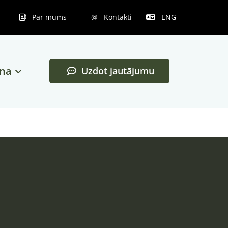
Par mums
@ Kontakti
ENG


ana
Uzdot jautājumu