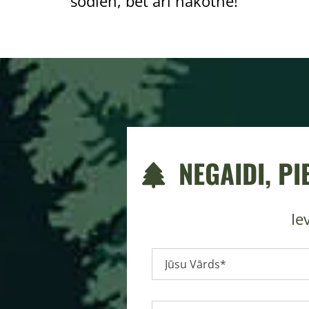
šodien, bet arī nākotnē!
NEGAIDI, PI

Ie